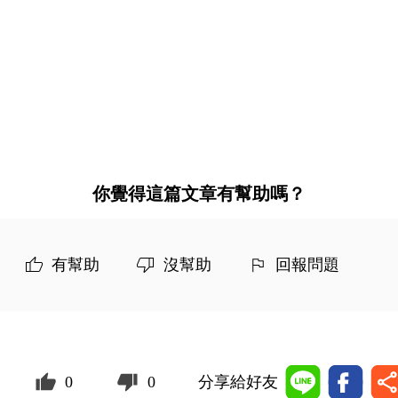
你覺得這篇文章有幫助嗎？
有幫助
沒幫助
回報問題
0
0
分享給好友