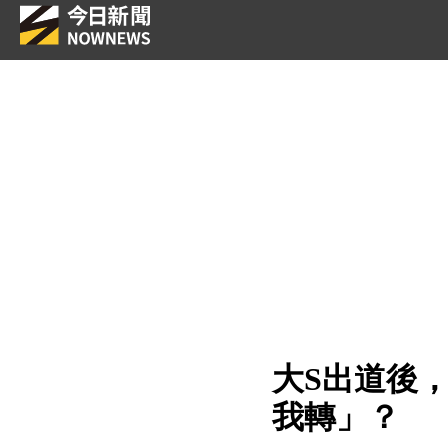
大S出道後
我轉」？