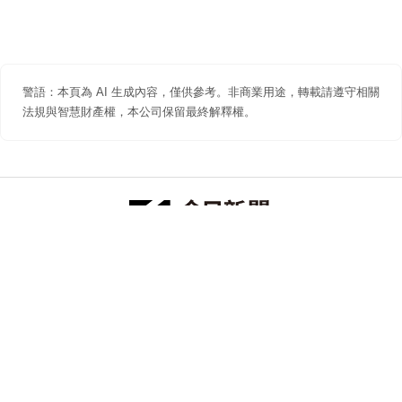
警語：本頁為 AI 生成內容，僅供參考。非商業用途，轉載請遵守相關
法規與智慧財產權，本公司保留最終解釋權。
防詐聲明
著作權聲明
免責聲明
關於我們
隱私權聲明
合作提案
追蹤 NOWNEWS 今日新聞