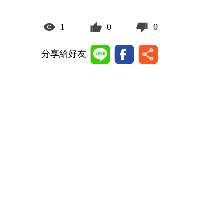
1
0
0
分享給好友