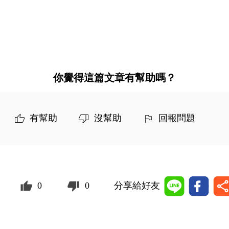
你覺得這篇文章有幫助嗎？
有幫助
沒幫助
回報問題
0
0
分享給好友