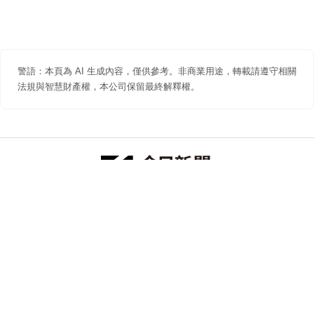
警語：本頁為 AI 生成內容，僅供參考。非商業用途，轉載請遵守相關
法規與智慧財產權，本公司保留最終解釋權。
防詐聲明
著作權聲明
免責聲明
關於我們
隱私權聲明
合作提案
追蹤 NOWNEWS 今日新聞