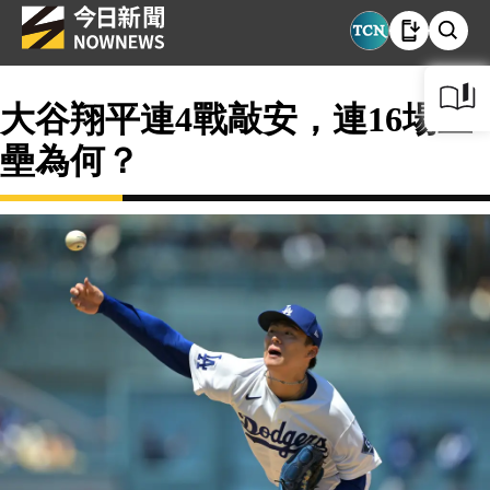
大谷翔平連4戰敲安，連16場上
壘為何？