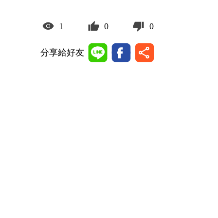
1
0
0
分享給好友