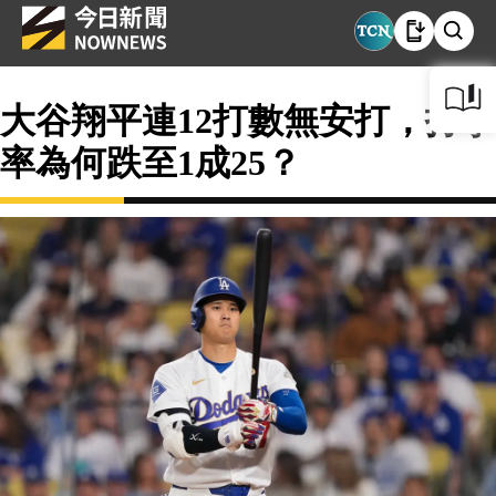
大谷翔平連12打數無安打，打擊
率為何跌至1成25？