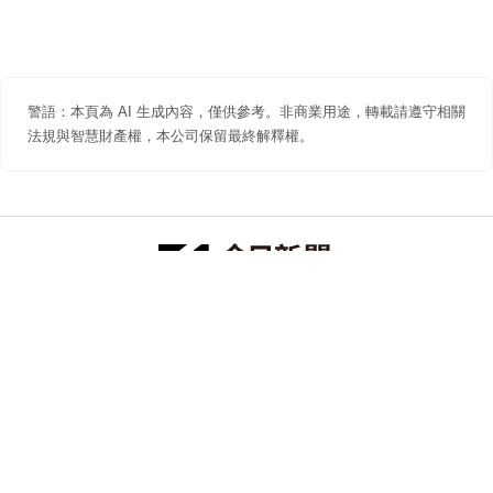
警語：本頁為 AI 生成內容，僅供參考。非商業用途，轉載請遵守相關
法規與智慧財產權，本公司保留最終解釋權。
防詐聲明
著作權聲明
免責聲明
關於我們
隱私權聲明
合作提案
追蹤 NOWNEWS 今日新聞