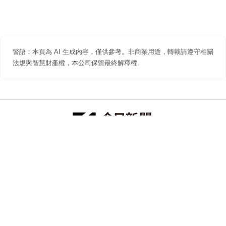
警語：本頁為 AI 生成內容，僅供參考。非商業用途，轉載請遵守相關
法規與智慧財產權，本公司保留最終解釋權。
防詐聲明
著作權聲明
免責聲明
關於我們
隱私權聲明
合作提案
追蹤 NOWNEWS 今日新聞