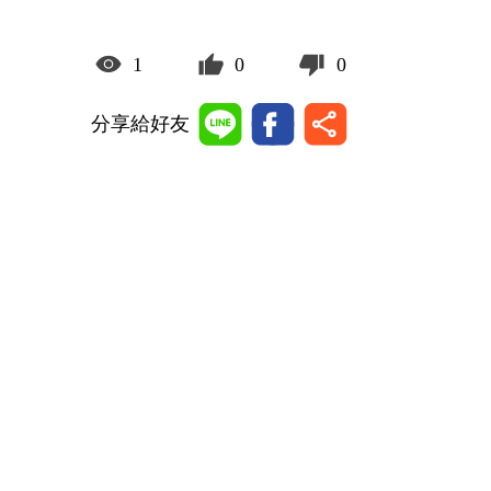
1
0
0
分享給好友