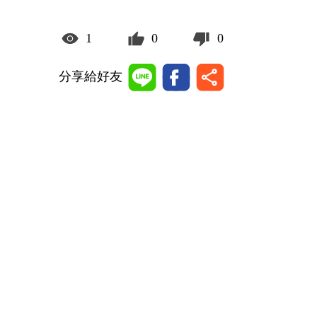
1
0
0
分享給好友