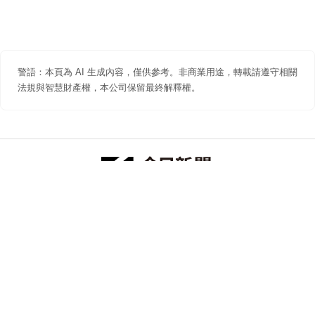
警語：本頁為 AI 生成內容，僅供參考。非商業用途，轉載請遵守相關
法規與智慧財產權，本公司保留最終解釋權。
防詐聲明
著作權聲明
免責聲明
關於我們
隱私權聲明
合作提案
追蹤 NOWNEWS 今日新聞