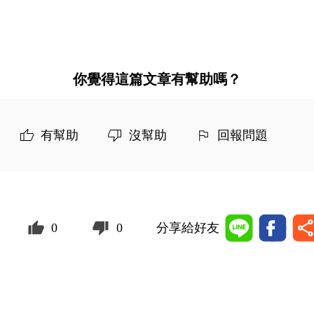
你覺得這篇文章有幫助嗎？
有幫助
沒幫助
回報問題
0
0
分享給好友