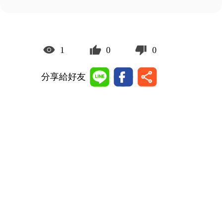
1
0
0
分享給好友