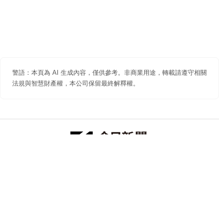
警語：本頁為 AI 生成內容，僅供參考。非商業用途，轉載請遵守相關
法規與智慧財產權，本公司保留最終解釋權。
防詐聲明
著作權聲明
免責聲明
關於我們
隱私權聲明
合作提案
追蹤 NOWNEWS 今日新聞