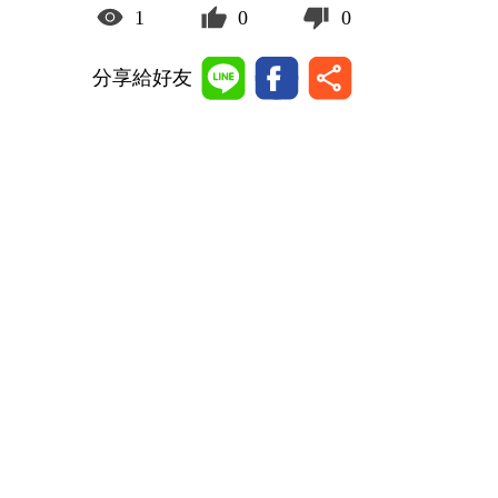
1
0
0
分享給好友