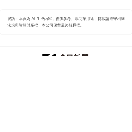
警語：本頁為 AI 生成內容，僅供參考。非商業用途，轉載請遵守相關
法規與智慧財產權，本公司保留最終解釋權。
防詐聲明
著作權聲明
免責聲明
關於我們
隱私權聲明
合作提案
追蹤 NOWNEWS 今日新聞