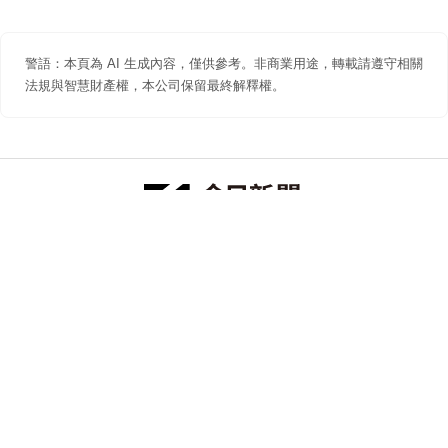
警語：本頁為 AI 生成內容，僅供參考。非商業用途，轉載請遵守相關
法規與智慧財產權，本公司保留最終解釋權。
防詐聲明
著作權聲明
免責聲明
關於我們
隱私權聲明
合作提案
追蹤 NOWNEWS 今日新聞