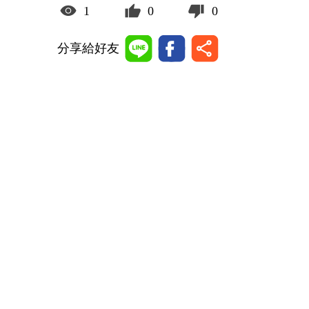
1
0
0
分享給好友