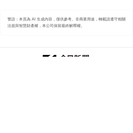
警語：本頁為 AI 生成內容，僅供參考。非商業用途，轉載請遵守相關
法規與智慧財產權，本公司保留最終解釋權。
防詐聲明
著作權聲明
免責聲明
關於我們
隱私權聲明
合作提案
追蹤 NOWNEWS 今日新聞