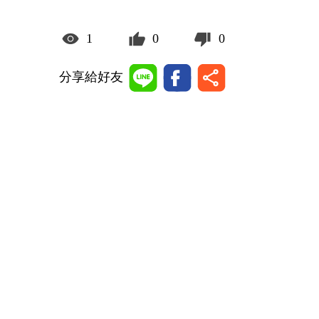
1
0
0
分享給好友