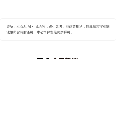
警語：本頁為 AI 生成內容，僅供參考。非商業用途，轉載請遵守相關
法規與智慧財產權，本公司保留最終解釋權。
防詐聲明
著作權聲明
免責聲明
關於我們
隱私權聲明
合作提案
追蹤 NOWNEWS 今日新聞