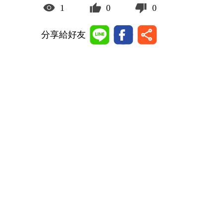
1
0
0
分享給好友