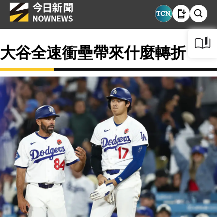
大谷全速衝壘帶來什麼轉折？