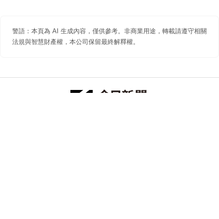
警語：本頁為 AI 生成內容，僅供參考。非商業用途，轉載請遵守相關
法規與智慧財產權，本公司保留最終解釋權。
防詐聲明
著作權聲明
免責聲明
關於我們
隱私權聲明
合作提案
追蹤 NOWNEWS 今日新聞