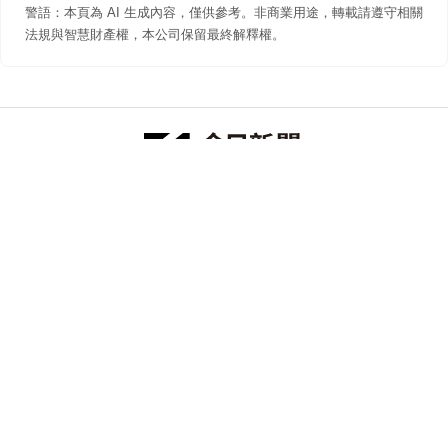
警語：本頁為 AI 生成內容，僅供參考。非商業用途，轉載請遵守相關
法規與智慧財產權，本公司保留最終解釋權。
防詐聲明
著作權聲明
免責聲明
關於我們
隱私權聲明
合作提案
追蹤 NOWNEWS 今日新聞
© 今日傳媒(股)公司版權所有，非經授權，不許轉載本網站內容 ©
2026 NOWNEWS.com. All Rights Reserved.