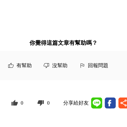
你覺得這篇文章有幫助嗎？
有幫助
沒幫助
回報問題
0
0
分享給好友