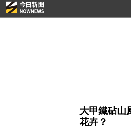
大甲鐵砧山
花卉？