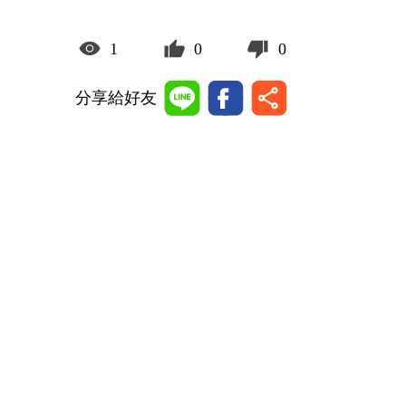
1
0
0
分享給好友