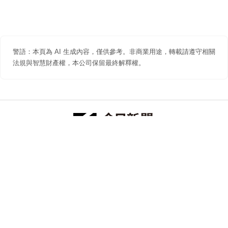
警語：本頁為 AI 生成內容，僅供參考。非商業用途，轉載請遵守相關
法規與智慧財產權，本公司保留最終解釋權。
防詐聲明
著作權聲明
免責聲明
關於我們
隱私權聲明
合作提案
追蹤 NOWNEWS 今日新聞