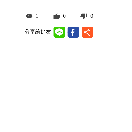
1
0
0
分享給好友