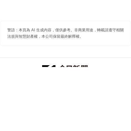
警語：本頁為 AI 生成內容，僅供參考。非商業用途，轉載請遵守相關
法規與智慧財產權，本公司保留最終解釋權。
防詐聲明
著作權聲明
免責聲明
關於我們
隱私權聲明
合作提案
追蹤 NOWNEWS 今日新聞