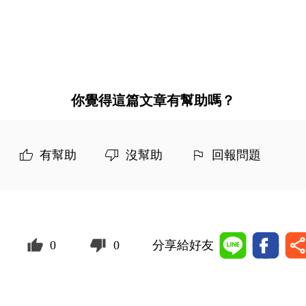
你覺得這篇文章有幫助嗎？
有幫助
沒幫助
回報問題
0
0
分享給好友