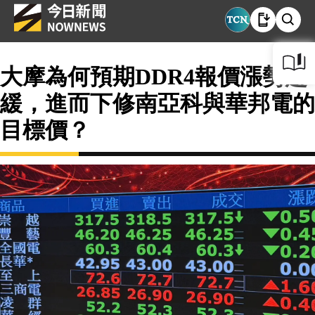
大摩為何預期DDR4報價漲勢趨
緩，進而下修南亞科與華邦電的
目標價？