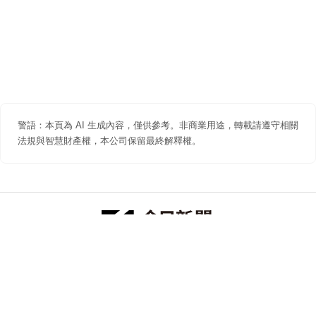
警語：本頁為 AI 生成內容，僅供參考。非商業用途，轉載請遵守相關
法規與智慧財產權，本公司保留最終解釋權。
防詐聲明
著作權聲明
免責聲明
關於我們
隱私權聲明
合作提案
追蹤 NOWNEWS 今日新聞