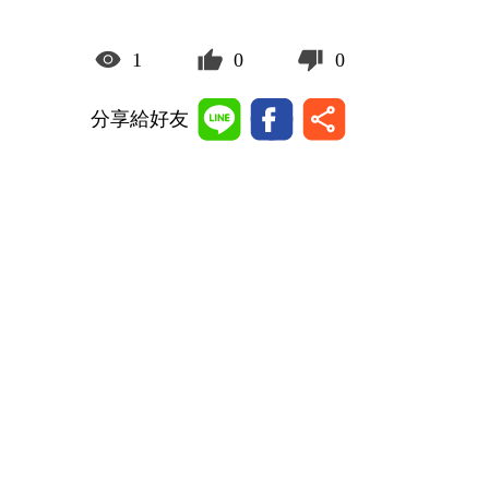
1
0
0
分享給好友