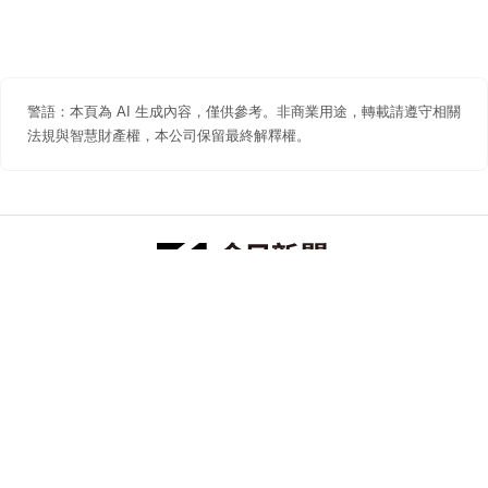
警語：本頁為 AI 生成內容，僅供參考。非商業用途，轉載請遵守相關
法規與智慧財產權，本公司保留最終解釋權。
防詐聲明
著作權聲明
免責聲明
關於我們
隱私權聲明
合作提案
追蹤 NOWNEWS 今日新聞