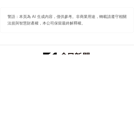
警語：本頁為 AI 生成內容，僅供參考。非商業用途，轉載請遵守相關
法規與智慧財產權，本公司保留最終解釋權。
防詐聲明
著作權聲明
免責聲明
關於我們
隱私權聲明
合作提案
追蹤 NOWNEWS 今日新聞