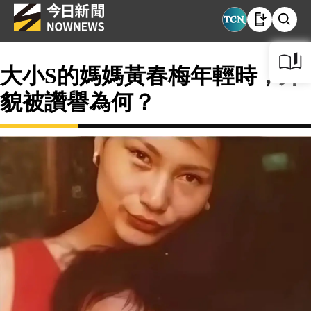
大小S的媽媽黃春梅年輕時，外
貌被讚譽為何？