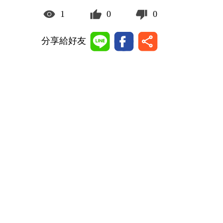
1
0
0
分享給好友