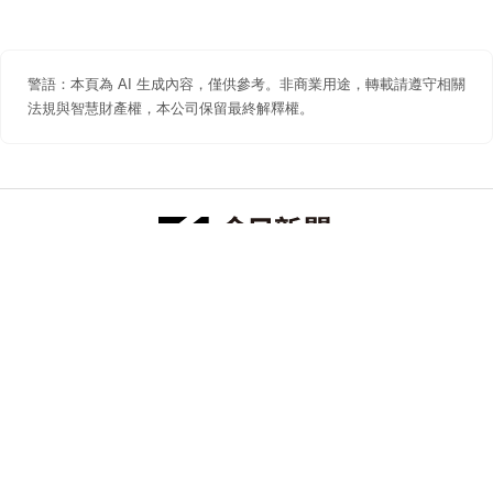
警語：本頁為 AI 生成內容，僅供參考。非商業用途，轉載請遵守相關
法規與智慧財產權，本公司保留最終解釋權。
防詐聲明
著作權聲明
免責聲明
關於我們
隱私權聲明
合作提案
追蹤 NOWNEWS 今日新聞