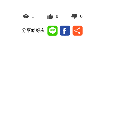
1
0
0
分享給好友