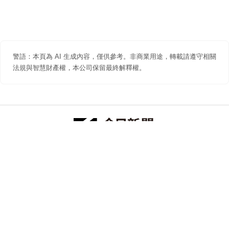
警語：本頁為 AI 生成內容，僅供參考。非商業用途，轉載請遵守相關
法規與智慧財產權，本公司保留最終解釋權。
防詐聲明
著作權聲明
免責聲明
關於我們
隱私權聲明
合作提案
追蹤 NOWNEWS 今日新聞