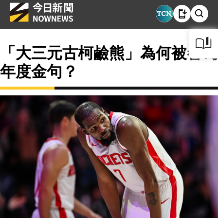
「大三元古柯鹼熊」為何被譽為
年度金句？