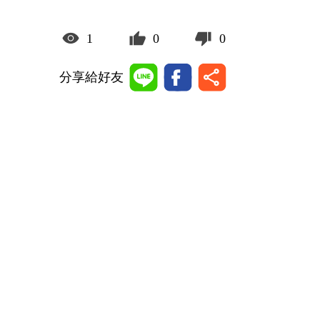
1
0
0
分享給好友