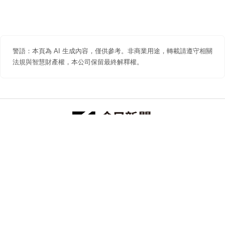
警語：本頁為 AI 生成內容，僅供參考。非商業用途，轉載請遵守相關
法規與智慧財產權，本公司保留最終解釋權。
防詐聲明
著作權聲明
免責聲明
關於我們
隱私權聲明
合作提案
追蹤 NOWNEWS 今日新聞