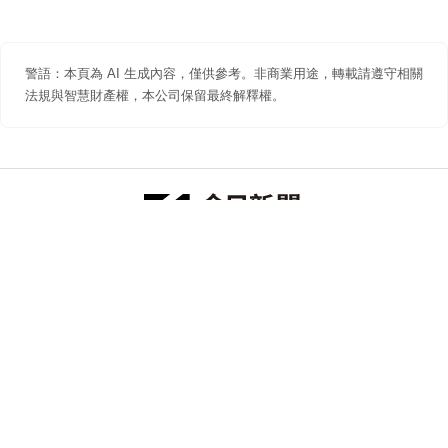
警語：本頁為 AI 生成內容，僅供參考。非商業用途，轉載請遵守相關
法規與智慧財產權，本公司保留最終解釋權。
防詐聲明
著作權聲明
免責聲明
關於我們
隱私權聲明
合作提案
追蹤 NOWNEWS 今日新聞