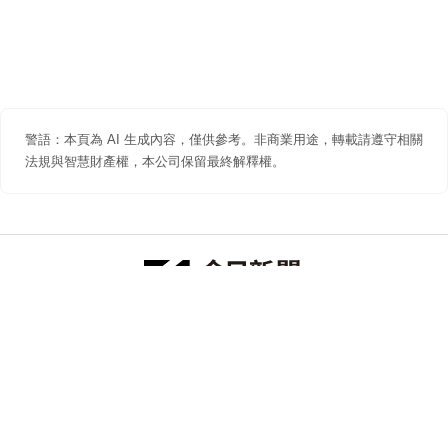
警語：本頁為 AI 生成內容，僅供參考。非商業用途，轉載請遵守相關
法規與智慧財產權，本公司保留最終解釋權。
防詐聲明
著作權聲明
免責聲明
關於我們
隱私權聲明
合作提案
追蹤 NOWNEWS 今日新聞