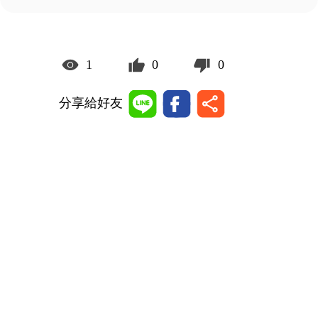
1
0
0
分享給好友