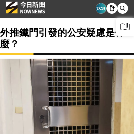
外推鐵門引發的公安疑慮是什
麼？