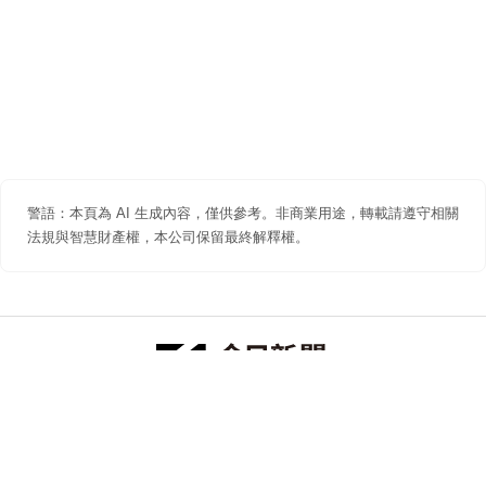
警語：本頁為 AI 生成內容，僅供參考。非商業用途，轉載請遵守相關
法規與智慧財產權，本公司保留最終解釋權。
防詐聲明
著作權聲明
免責聲明
關於我們
隱私權聲明
合作提案
追蹤 NOWNEWS 今日新聞