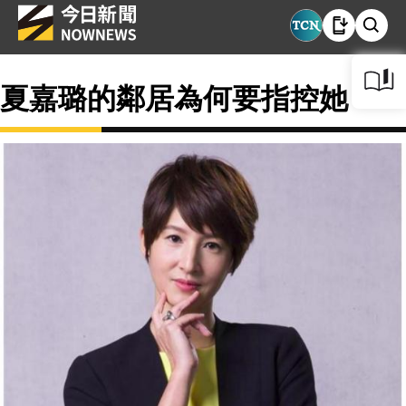
夏嘉璐的鄰居為何要指控她？