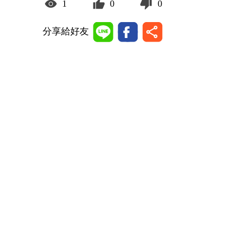
1
0
0
分享給好友