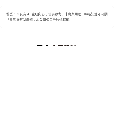
警語：本頁為 AI 生成內容，僅供參考。非商業用途，轉載請遵守相關
法規與智慧財產權，本公司保留最終解釋權。
防詐聲明
著作權聲明
免責聲明
關於我們
隱私權聲明
合作提案
追蹤 NOWNEWS 今日新聞