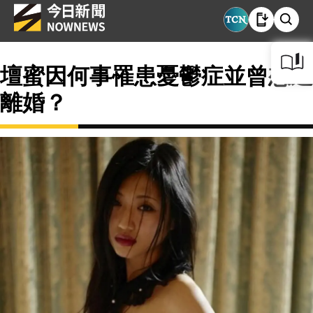
壇蜜因何事罹患憂鬱症並曾想過
離婚？