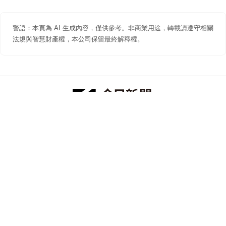
警語：本頁為 AI 生成內容，僅供參考。非商業用途，轉載請遵守相關
法規與智慧財產權，本公司保留最終解釋權。
防詐聲明
著作權聲明
免責聲明
關於我們
隱私權聲明
合作提案
追蹤 NOWNEWS 今日新聞