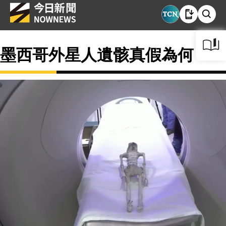
墨西哥外星人遺骸真假為何？