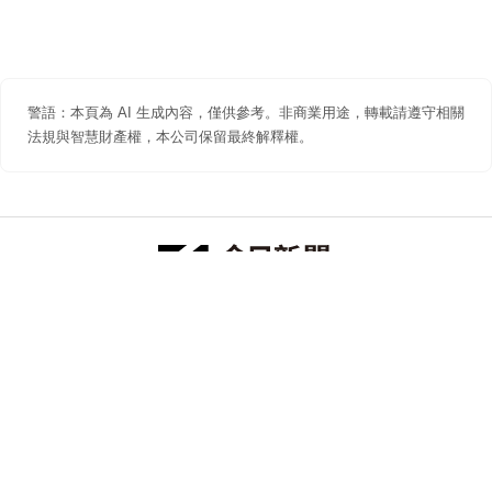
警語：本頁為 AI 生成內容，僅供參考。非商業用途，轉載請遵守相關
法規與智慧財產權，本公司保留最終解釋權。
防詐聲明
著作權聲明
免責聲明
關於我們
隱私權聲明
合作提案
追蹤 NOWNEWS 今日新聞