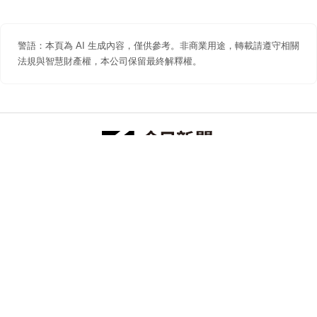
警語：本頁為 AI 生成內容，僅供參考。非商業用途，轉載請遵守相關
法規與智慧財產權，本公司保留最終解釋權。
防詐聲明
著作權聲明
免責聲明
關於我們
隱私權聲明
合作提案
追蹤 NOWNEWS 今日新聞