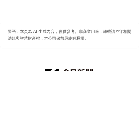
警語：本頁為 AI 生成內容，僅供參考。非商業用途，轉載請遵守相關
法規與智慧財產權，本公司保留最終解釋權。
防詐聲明
著作權聲明
免責聲明
關於我們
隱私權聲明
合作提案
追蹤 NOWNEWS 今日新聞