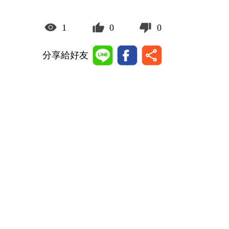
1
0
0
分享給好友