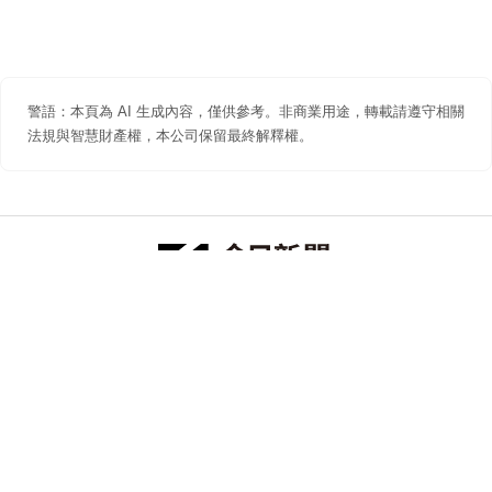
警語：本頁為 AI 生成內容，僅供參考。非商業用途，轉載請遵守相關
法規與智慧財產權，本公司保留最終解釋權。
防詐聲明
著作權聲明
免責聲明
關於我們
隱私權聲明
合作提案
追蹤 NOWNEWS 今日新聞