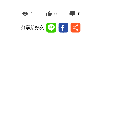
1
0
0
分享給好友