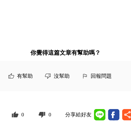
你覺得這篇文章有幫助嗎？
有幫助
沒幫助
回報問題
0
0
分享給好友