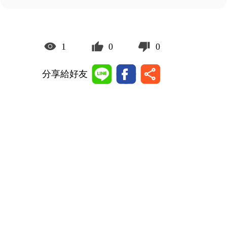
1
0
0
分享給好友