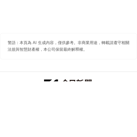
警語：本頁為 AI 生成內容，僅供參考。非商業用途，轉載請遵守相關
法規與智慧財產權，本公司保留最終解釋權。
防詐聲明
著作權聲明
免責聲明
關於我們
隱私權聲明
合作提案
追蹤 NOWNEWS 今日新聞