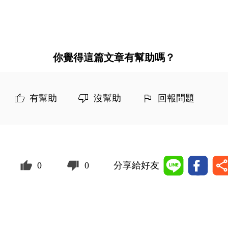
你覺得這篇文章有幫助嗎？
有幫助
沒幫助
回報問題
0
0
分享給好友