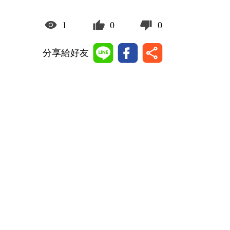
1
0
0
分享給好友