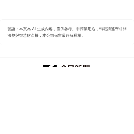
警語：本頁為 AI 生成內容，僅供參考。非商業用途，轉載請遵守相關
法規與智慧財產權，本公司保留最終解釋權。
防詐聲明
著作權聲明
免責聲明
關於我們
隱私權聲明
合作提案
追蹤 NOWNEWS 今日新聞