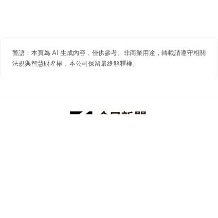
警語：本頁為 AI 生成內容，僅供參考。非商業用途，轉載請遵守相關
法規與智慧財產權，本公司保留最終解釋權。
防詐聲明
著作權聲明
免責聲明
關於我們
隱私權聲明
合作提案
追蹤 NOWNEWS 今日新聞