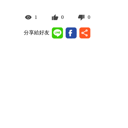
1
0
0
分享給好友