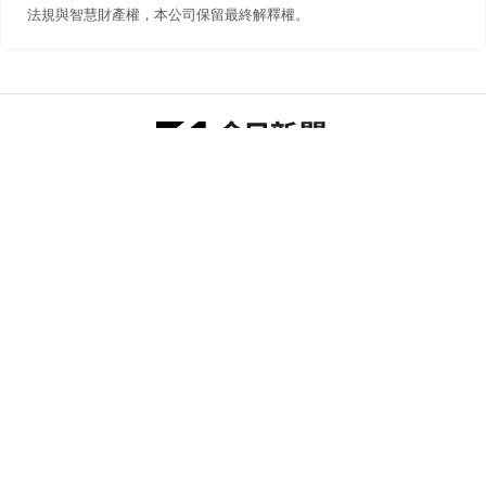
法規與智慧財產權，本公司保留最終解釋權。
防詐聲明
著作權聲明
免責聲明
關於我們
隱私權聲明
合作提案
追蹤 NOWNEWS 今日新聞
© 今日傳媒(股)公司版權所有，非經授權，不許轉載本網站內容 ©
2026 NOWNEWS.com. All Rights Reserved.