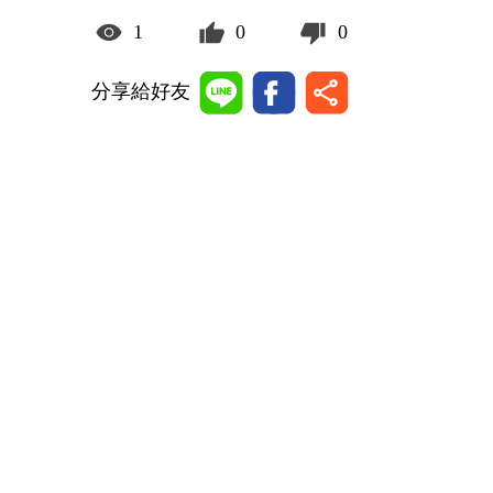
1
0
0
分享給好友