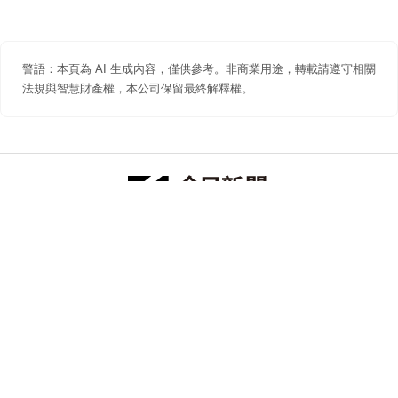
警語：本頁為 AI 生成內容，僅供參考。非商業用途，轉載請遵守相關
法規與智慧財產權，本公司保留最終解釋權。
防詐聲明
著作權聲明
免責聲明
關於我們
隱私權聲明
合作提案
追蹤 NOWNEWS 今日新聞