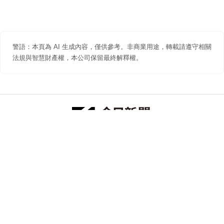
警語：本頁為 AI 生成內容，僅供參考。非商業用途，轉載請遵守相關
法規與智慧財產權，本公司保留最終解釋權。
防詐聲明
著作權聲明
免責聲明
關於我們
隱私權聲明
合作提案
追蹤 NOWNEWS 今日新聞