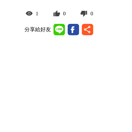
1
0
0
分享給好友