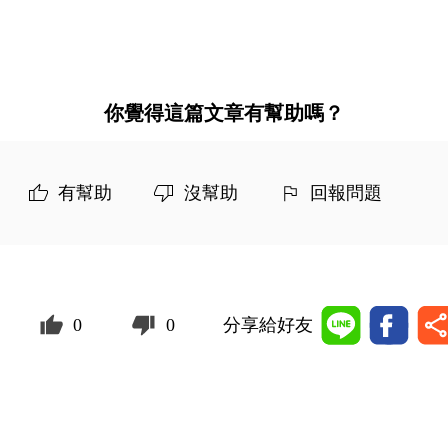
你覺得這篇文章有幫助嗎？
有幫助
沒幫助
回報問題
0
0
分享給好友