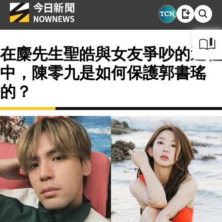
在麋先生聖皓與女友爭吵的過程
中，陳零九是如何保護郭書瑤
的？