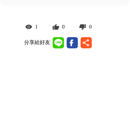
1
0
0
分享給好友