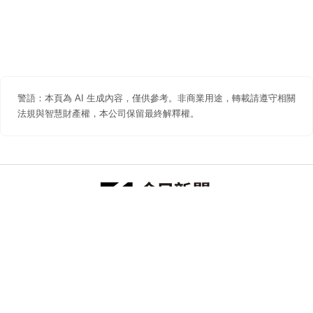
警語：本頁為 AI 生成內容，僅供參考。非商業用途，轉載請遵守相關
法規與智慧財產權，本公司保留最終解釋權。
防詐聲明
著作權聲明
免責聲明
關於我們
隱私權聲明
合作提案
追蹤 NOWNEWS 今日新聞