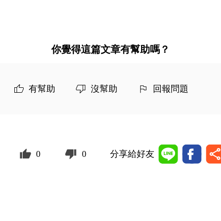
你覺得這篇文章有幫助嗎？
有幫助
沒幫助
回報問題
0
0
分享給好友