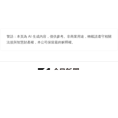
警語：本頁為 AI 生成內容，僅供參考。非商業用途，轉載請遵守相關
法規與智慧財產權，本公司保留最終解釋權。
防詐聲明
著作權聲明
免責聲明
關於我們
隱私權聲明
合作提案
追蹤 NOWNEWS 今日新聞