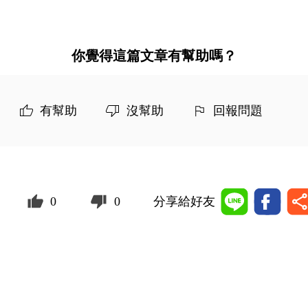
你覺得這篇文章有幫助嗎？
有幫助
沒幫助
回報問題
0
0
分享給好友