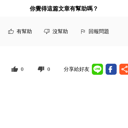
你覺得這篇文章有幫助嗎？
有幫助
沒幫助
回報問題
0
0
分享給好友