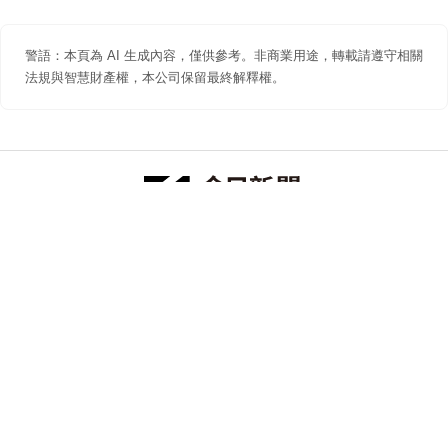
警語：本頁為 AI 生成內容，僅供參考。非商業用途，轉載請遵守相關
法規與智慧財產權，本公司保留最終解釋權。
防詐聲明
著作權聲明
免責聲明
關於我們
隱私權聲明
合作提案
追蹤 NOWNEWS 今日新聞